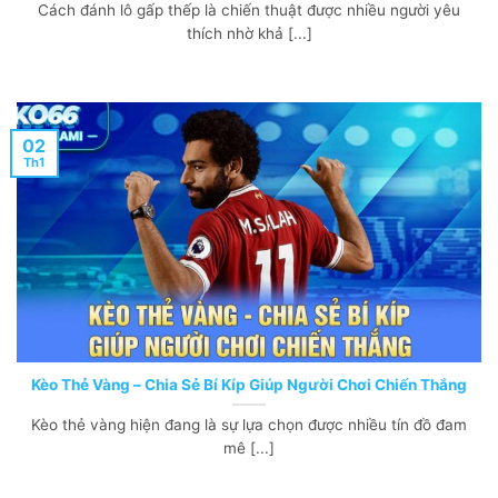
Cách đánh lô gấp thếp là chiến thuật được nhiều người yêu
thích nhờ khả [...]
02
Th1
Kèo Thẻ Vàng – Chia Sẻ Bí Kíp Giúp Người Chơi Chiến Thắng
Kèo thẻ vàng hiện đang là sự lựa chọn được nhiều tín đồ đam
mê [...]