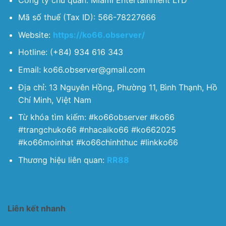
Mã số thuế (Tax ID): 566-78227666
Website:
https://ko66.observer/
Hotline: (+84) 934 616 343
Email:
ko66.observer@gmail.com
Địa chỉ: 13 Nguyên Hồng, Phường 11, Bình Thạnh, Hồ
Chí Minh, Việt Nam
Từ khóa tìm kiếm: #ko66observer #ko66
#trangchuko66 #nhacaiko66 #ko662025
#ko66moinhat #ko66chinhthuc #linkko66
Thương hiệu liên quan:
RR88
Liên kết nhanh