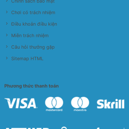
Chính sách bảo mật
Chơi có trách nhiệm
Điều khoản điều kiện
Miễn trách nhiệm
Câu hỏi thưởng gặp
Sitemap HTML
Phương thức thanh toán