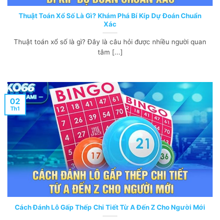
Thuật Toán Xổ Số Là Gì? Khám Phá Bí Kíp Dự Đoán Chuẩn
Xác
Thuật toán xổ số là gì? Đây là câu hỏi được nhiều người quan
tâm [...]
02
Th1
Cách Đánh Lô Gấp Thếp Chi Tiết Từ A Đến Z Cho Người Mới