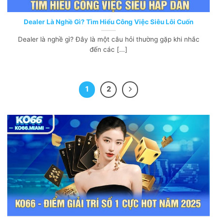
Dealer Là Nghề Gì? Tìm Hiểu Công Việc Siêu Lôi Cuốn
Dealer là nghề gì? Đây là một câu hỏi thường gặp khi nhắc
đến các [...]
1
2