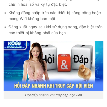
chữ in hoa, số và ký tự đặc biệt.
Không đăng nhập trên các thiết bị công cộng hoặc
mạng Wifi không bảo mật.
Đăng xuất ngay sau khi sử dụng xong, đặc biệt trên
các thiết bị không phải của bạn.
Hỏi đáp nhanh khi truy cập hội viên