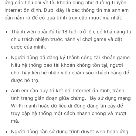
ứng các tiêu chí về tài khoản cũng như đường truyền
internet ổn định. Dưới đây là các thông tin mà anh em
cần nắm rõ để có quá trình truy cập mượt mà nhất:
Thành viên phải đủ từ 18 tuổi trở lên, có khả năng tự
chịu trách nhiệm trước hành vi chơi game và đặt
cược của mình.
Người dùng đã đăng ký thành công tài khoản game.
Nếu hệ thống báo tài khoản không tồn tại, người
chơi hãy liên hệ nhân viên chăm sóc khách hàng để
được hỗ trợ.
Anh em cần duy trì kết nối Internet ổn định, tránh
tình trạng gián đoạn giữa chừng. Hãy sử dụng mạng
Wi-Fi mạnh hoặc dữ liệu di động đáng tin cậy để
truy cập hệ thống một cách nhanh chóng và mượt
mà.
Người dùng cần sử dụng trình duyệt web hoặc ứng