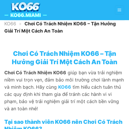
Skip
to
content
KO66
»
Chơi Có Trách Nhiệm KO66 – Tận Hưởng
Giải Trí Một Cách An Toàn
Chơi Có Trách Nhiệm KO66 – Tận
Hưởng Giải Trí Một Cách An Toàn
Chơi Có Trách Nhiệm KO66
giúp bạn vừa trải nghiệm
niềm vui trọn vẹn, đảm bảo môi trường chơi lành mạnh
và minh bạch. Hãy cùng
KO66
tìm hiểu cách tuân thủ
các quy định khi tham gia để tránh các hành vi vi
phạm, bảo vệ trải nghiệm giải trí một cách bền vững
và an toàn nhé!
Tại sao thành viên KO66 nên Chơi Có Trách
Nhiệm KO66?