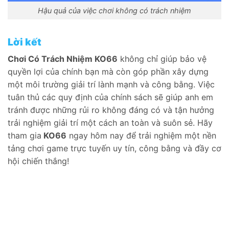
Hậu quả của việc chơi không có trách nhiệm
Lời kết
Chơi Có Trách Nhiệm KO66
không chỉ giúp bảo vệ
quyền lợi của chính bạn mà còn góp phần xây dựng
một môi trường giải trí lành mạnh và công bằng. Việc
tuân thủ các quy định của chính sách sẽ giúp anh em
tránh được những rủi ro không đáng có và tận hưởng
trải nghiệm giải trí một cách an toàn và suôn sẻ. Hãy
tham gia
KO66
ngay hôm nay để trải nghiệm một nền
tảng chơi game trực tuyến uy tín, công bằng và đầy cơ
hội chiến thắng!