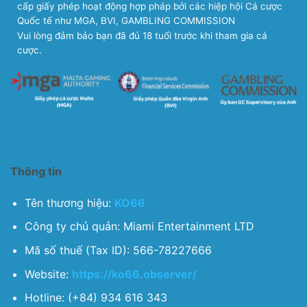
cấp giấy phép hoạt động hợp pháp bởi các hiệp hội Cá cược
Quốc tế như MGA, BVI, GAMBLING COMMISSION
Vui lòng đảm bảo bạn đã đủ 18 tuổi trước khi tham gia cá
cược.
Thông tin
Tên thương hiệu:
KO66
Công ty chủ quản: Miami Entertainment LTD
Mã số thuế (Tax ID): 566-78227666
Website:
https://ko66.observer/
Hotline: (+84) 934 616 343