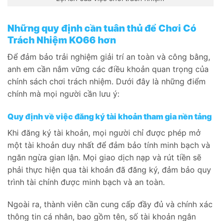
Những quy định cần tuân thủ để Chơi Có
Trách Nhiệm KO66 hơn
Để đảm bảo trải nghiệm giải trí an toàn và công bằng,
anh em cần nắm vững các điều khoản quan trọng của
chính sách chơi trách nhiệm. Dưới đây là những điểm
chính mà mọi người cần lưu ý:
Quy định về việc đăng ký tài khoản tham gia nền tảng
Khi đăng ký tài khoản, mọi người chỉ được phép mở
một tài khoản duy nhất để đảm bảo tính minh bạch và
ngăn ngừa gian lận. Mọi giao dịch nạp và rút tiền sẽ
phải thực hiện qua tài khoản đã đăng ký, đảm bảo quy
trình tài chính được minh bạch và an toàn.
Ngoài ra, thành viên cần cung cấp đầy đủ và chính xác
thông tin cá nhân, bao gồm tên, số tài khoản ngân