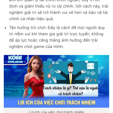
định và giảm thiểu rủi ro tài chính. Với cách này, trải
nghiệm giải trí sẽ trở thành vui vẻ hơn và bảo vệ tài
chính cá nhân hiệu quả.
Tận hưởng trò chơi: Đây là cách để mọi người duy
trì niềm vui khi tham gia giải trí trực tuyến, không
để áp lực hoặc căng thẳng ảnh hưởng đến trải
nghiệm chơi game của mình.
Lợi ích của việc chơi trách nhiệm