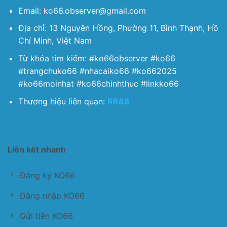
Email:
ko66.observer@gmail.com
Địa chỉ: 13 Nguyên Hồng, Phường 11, Bình Thạnh, Hồ
Chí Minh, Việt Nam
Từ khóa tìm kiếm: #ko66observer #ko66
#trangchuko66 #nhacaiko66 #ko662025
#ko66moinhat #ko66chinhthuc #linkko66
Thương hiệu liên quan:
RR88
Liên kết nhanh
Đăng ký KO66
Đăng nhập KO66
Gửi tiền KO66