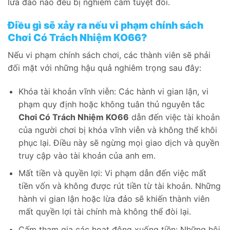
lừa đảo nào đều bị nghiêm cấm tuyệt đối.
Điều gì sẽ xảy ra nếu vi phạm chính sách
Chơi Có Trách Nhiệm KO66?
Nếu vi phạm chính sách chơi, các thành viên sẽ phải
đối mặt với những hậu quả nghiêm trọng sau đây:
Khóa tài khoản vĩnh viễn: Các hành vi gian lận, vi
phạm quy định hoặc không tuân thủ nguyên tắc
Chơi Có Trách Nhiệm KO66
dẫn đến việc tài khoản
của người chơi bị khóa vĩnh viễn và không thể khôi
phục lại. Điều này sẽ ngừng mọi giao dịch và quyền
truy cập vào tài khoản của anh em.
Mất tiền và quyền lợi: Vi phạm dẫn đến việc mất
tiền vốn và không được rút tiền từ tài khoản. Những
hành vi gian lận hoặc lừa đảo sẽ khiến thành viên
mất quyền lợi tài chính mà không thể đòi lại.
Cấm tham gia các hoạt động xuống tiền: Những hội