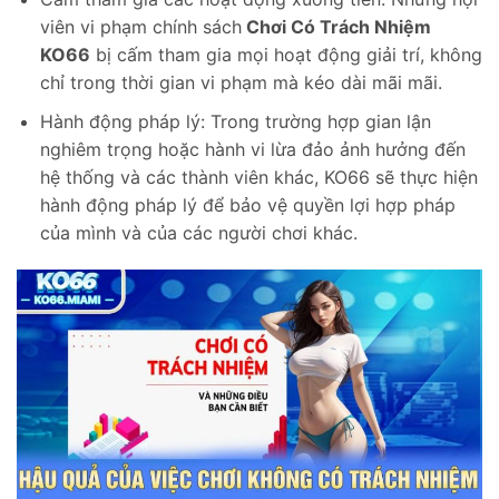
viên vi phạm chính sách
Chơi Có Trách Nhiệm
KO66
bị cấm tham gia mọi hoạt động giải trí, không
chỉ trong thời gian vi phạm mà kéo dài mãi mãi.
Hành động pháp lý: Trong trường hợp gian lận
nghiêm trọng hoặc hành vi lừa đảo ảnh hưởng đến
hệ thống và các thành viên khác, KO66 sẽ thực hiện
hành động pháp lý để bảo vệ quyền lợi hợp pháp
của mình và của các người chơi khác.