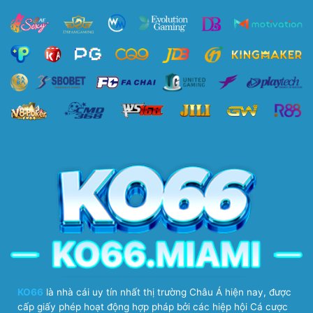
KO66
là nhà cái uy tín nhất thị trường Châu Á hiện nay, được
cấp giấy phép hoạt động hợp pháp bởi các hiệp hội Cá cược