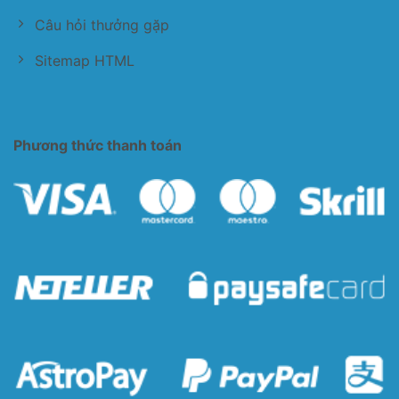
Câu hỏi thưởng gặp
Sitemap HTML
Phương thức thanh toán