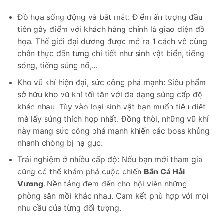
Đồ họa sống động và bắt mắt: Điểm ấn tượng đầu
tiên gây điểm với khách hàng chính là giao diện đồ
họa. Thế giới đại dương được mở ra 1 cách vô cùng
chân thực đến từng chi tiết như sinh vật biển, tiếng
sóng, tiếng súng nổ,…
Kho vũ khí hiện đại, sức công phá mạnh: Siêu phẩm
sở hữu kho vũ khí tối tân với đa dạng súng cấp độ
khác nhau. Tùy vào loại sinh vật bạn muốn tiêu diệt
mà lấy súng thích hợp nhất. Đồng thời, những vũ khí
này mang sức công phá mạnh khiến các boss khủng
nhanh chóng bị hạ gục.
Trải nghiệm ở nhiều cấp độ: Nếu bạn mới tham gia
cũng có thể khám phá cuộc chiến
Bắn Cá Hải
Vương.
Nền tảng đem đến cho hội viên những
phòng săn mồi khác nhau. Cam kết phù hợp với mọi
nhu cầu của từng đối tượng.