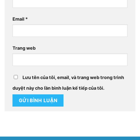
Email
*
Trang web
Lưu tên của tôi, email, và trang web trong trình
duyệt này cho lần bình luận kế tiếp của tôi.