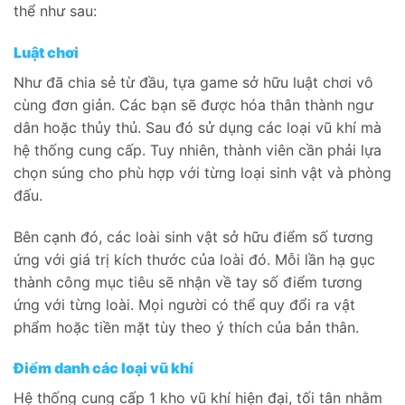
thể như sau:
Luật chơi
Như đã chia sẻ từ đầu, tựa game sở hữu luật chơi vô
cùng đơn giản. Các bạn sẽ được hóa thân thành ngư
dân hoặc thủy thủ. Sau đó sử dụng các loại vũ khí mà
hệ thống cung cấp. Tuy nhiên, thành viên cần phải lựa
chọn súng cho phù hợp với từng loại sinh vật và phòng
đấu.
Bên cạnh đó, các loài sinh vật sở hữu điểm số tương
ứng với giá trị kích thước của loài đó. Mỗi lần hạ gục
thành công mục tiêu sẽ nhận về tay số điểm tương
ứng với từng loài. Mọi người có thể quy đổi ra vật
phẩm hoặc tiền mặt tùy theo ý thích của bản thân.
Điểm danh các loại vũ khí
Hệ thống cung cấp 1 kho vũ khí hiện đại, tối tân nhằm